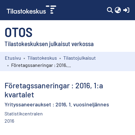
(c
OTOS
Tilastokeskuksen julkaisut verkossa
Etusivu
Tilastokeskus
Tilastojulkaisut
Kokoelmat
Företagssaneringar : 2016, 1:a kvartalet
Selaa
Företagssaneringar : 2016, 1:a
kvartalet
Yrityssaneeraukset : 2016, 1. vuosineljännes
Statistikcentralen
2016