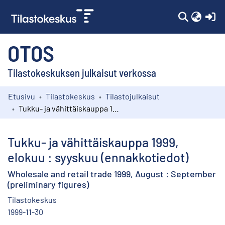
(c
OTOS
Tilastokeskuksen julkaisut verkossa
Etusivu
Tilastokeskus
Tilastojulkaisut
Kokoelmat
Tukku- ja vähittäiskauppa 1999, elokuu : syyskuu (ennakkotiedot)
Selaa
Tukku- ja vähittäiskauppa 1999,
elokuu : syyskuu (ennakkotiedot)
Wholesale and retail trade 1999, August : September
(preliminary figures)
Tilastokeskus
1999-11-30