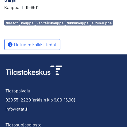
Kauppa
|
1999:11
Avainsanat
tilastot
kauppa
vähittäiskauppa
tukkukauppa
autokauppa
Tietueen kaikki tiedot
Tietopalvelu
029 551 2220
(arkisin klo 9.00-16.00)
info@stat.fi
Tietosuojaseloste