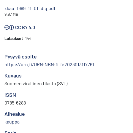
xkau_1999_11_01_dig.pdf
9.97 MB
CC BY 4.0
Lataukset
144
Pysyvä osoite
https://urn.fi/URN:NBN:fi-fe2023013117761
Kuvaus
Suomen virallinen tilasto (SVT)
ISSN
0785-6288
Aihealue
kauppa
Sarja