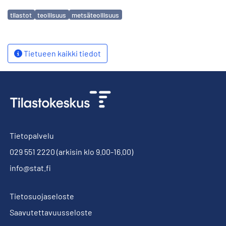
Avainsanat
tilastot
teollisuus
metsäteollisuus
Tietueen kaikki tiedot
Tietopalvelu
029 551 2220
(arkisin klo 9.00-16.00)
info@stat.fi
Tietosuojaseloste
Saavutettavuusseloste