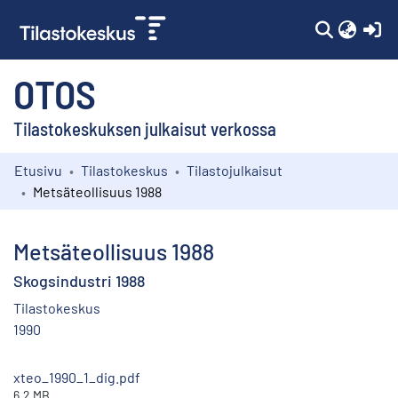
(c
OTOS
Tilastokeskuksen julkaisut verkossa
Etusivu
Tilastokeskus
Tilastojulkaisut
Kokoelmat
Metsäteollisuus 1988
Selaa
Metsäteollisuus 1988
Skogsindustri 1988
Tilastokeskus
1990
xteo_1990_1_dig.pdf
6.2 MB