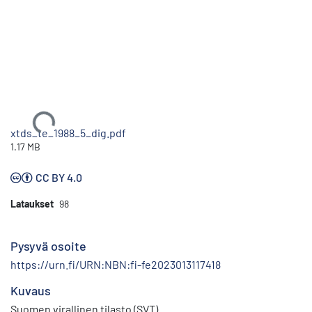
Ladataan...
xtds_te_1988_5_dig.pdf
1.17 MB
CC BY 4.0
Lataukset
98
Pysyvä osoite
https://urn.fi/URN:NBN:fi-fe2023013117418
Kuvaus
Suomen virallinen tilasto (SVT)