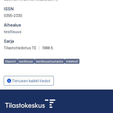
ISSN
0355-2330
Aihealue
teollisuus
Sarja
Tilastotiedotus TE
|
1988:5
Avainsanat
tilastot
teollisuus
teollisuustuotanto
indeksit
Tietueen kaikki tiedot