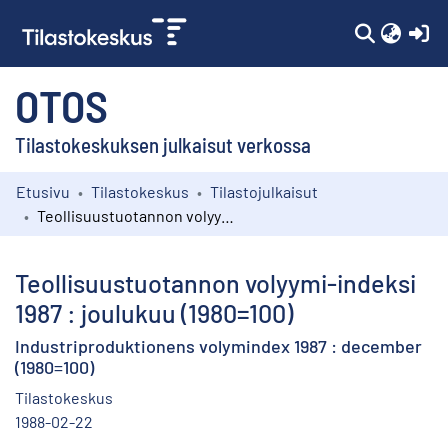
(c
OTOS
Tilastokeskuksen julkaisut verkossa
Etusivu
Tilastokeskus
Tilastojulkaisut
Kokoelmat
Teollisuustuotannon volyymi-indeksi 1987 : joulukuu (1980=100)
Selaa
Teollisuustuotannon volyymi-indeksi
1987 : joulukuu (1980=100)
Industriproduktionens volymindex 1987 : december
(1980=100)
Tilastokeskus
1988-02-22