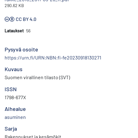
290.62 KB
CC BY 4.0
Lataukset
56
Pysyvä osoite
https://urn.fi/URN:NBN:fi-fe20230918130271
Kuvaus
Suomen virallinen tilasto (SVT)
ISSN
1798-677X
Aihealue
asuminen
Sarja
Rakennukset ja kesämökit