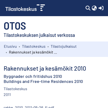
(c
OTOS
Tilastokeskuksen julkaisut verkossa
Etusivu
Tilastokeskus
Tilastojulkaisut
Kokoelmat
Rakennukset ja kesämökit 2010
Selaa
Rakennukset ja kesämökit 2010
Byggnader och fritidshus 2010
Buildings and Free-time Residences 2010
Tilastokeskus
2011
rakke_2010_2011-05-26_fi.pdf