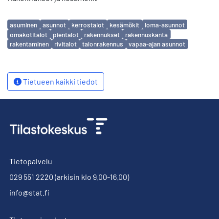
Avainsanat
asuminen
asunnot
kerrostalot
kesämökit
loma-asunnot
omakotitalot
pientalot
rakennukset
rakennuskanta
rakentaminen
rivitalot
talonrakennus
vapaa-ajan asunnot
Tietueen kaikki tiedot
Tietopalvelu
029 551 2220
(arkisin klo 9.00-16.00)
info@stat.fi