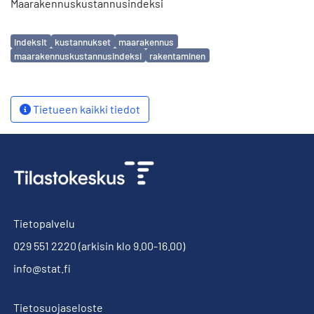
Maarakennuskustannusindeksi
Avainsanat
indeksit
kustannukset
maarakennus
maarakennuskustannusindeksi
rakentaminen
Tietueen kaikki tiedot
Tietopalvelu
029 551 2220
(arkisin klo 9.00-16.00)
info@stat.fi
Tietosuojaseloste