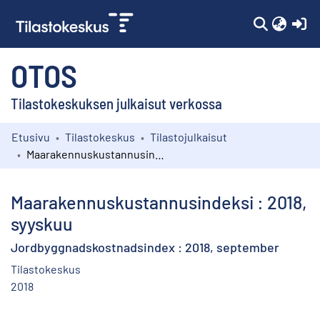
(c
OTOS
Tilastokeskuksen julkaisut verkossa
Etusivu
Tilastokeskus
Tilastojulkaisut
Kokoelmat
Maarakennuskustannusindeksi : 2018, syyskuu
Selaa
Maarakennuskustannusindeksi : 2018,
syyskuu
Jordbyggnadskostnadsindex : 2018, september
Tilastokeskus
2018