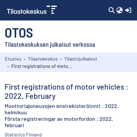
(c
OTOS
Tilastokeskuksen julkaisut verkossa
Etusivu
Tilastokeskus
Tilastojulkaisut
Kokoelmat
First registrations of motor vehicles : 2022, February
Selaa
First registrations of motor vehicles :
2022, February
Moottoriajoneuvojen ensirekisteröinnit : 2022,
helmikuu
Första registreringar av motorfordon : 2022,
februari
Statistics Finland