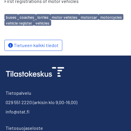
First registrations of motor vehicles
Avainsanat
buses
coaches
lorries
motor vehicles
motorcar
motorcycles
vehicle register
vehicles
Tietueen kaikki tiedot
Tietopalvelu
029 551 2220
(arkisin klo 9.00-16.00)
info@stat.fi
Tietosuojaseloste