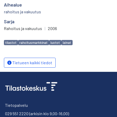
Aihealue
rahoitus ja vakuutus
Sarja
Rahoitus ja vakuutus
|
2006
Avainsanat
tilastot
rahoitusmarkkinat
luotot
lainat
Tietueen kaikki tiedot
Tietopalvelu
029 551 2220
(arkisin klo 9.00-16.00)