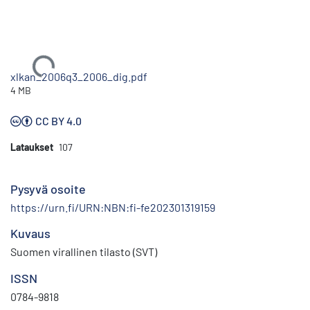
Ladataan...
xlkan_2006q3_2006_dig.pdf
4 MB
CC BY 4.0
Lataukset
107
Pysyvä osoite
https://urn.fi/URN:NBN:fi-fe202301319159
Kuvaus
Suomen virallinen tilasto (SVT)
ISSN
0784-9818