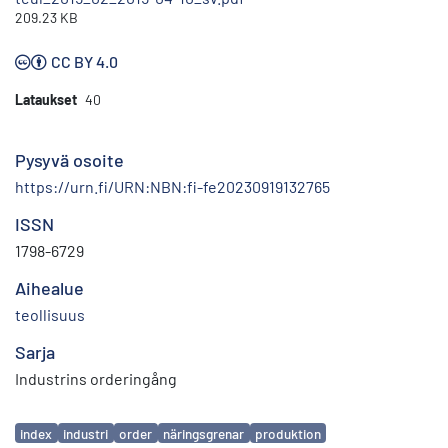
209.23 KB
CC BY 4.0
Lataukset
40
Pysyvä osoite
https://urn.fi/URN:NBN:fi-fe20230919132765
ISSN
1798-6729
Aihealue
teollisuus
Sarja
Industrins orderingång
Avainsanat
index
industri
order
näringsgrenar
produktion