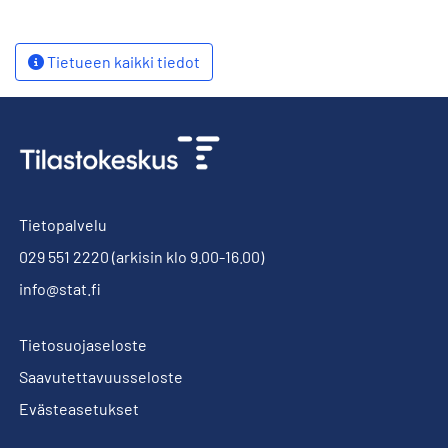
Tietueen kaikki tiedot
Tietopalvelu
029 551 2220
(arkisin klo 9.00-16.00)
info@stat.fi
Tietosuojaseloste
Saavutettavuusseloste
Evästeasetukset