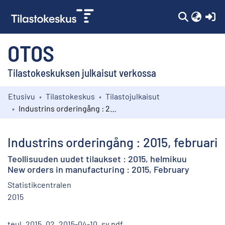
(c
OTOS
Tilastokeskuksen julkaisut verkossa
Etusivu
Tilastokeskus
Tilastojulkaisut
Kokoelmat
Industrins orderingång : 2015, februari
Selaa
Industrins orderingång : 2015, februari
Teollisuuden uudet tilaukset : 2015, helmikuu
New orders in manufacturing : 2015, February
Statistikcentralen
2015
teul_2015_02_2015-04-10_sv.pdf