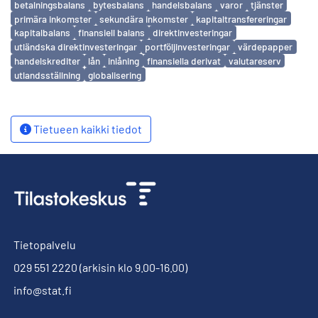
betalningsbalans
bytesbalans
handelsbalans
varor
tjänster
primära inkomster
sekundära inkomster
kapitaltransfereringar
kapitalbalans
finansiell balans
direktinvesteringar
utländska direktinvesteringar
portföljinvesteringar
värdepapper
handelskrediter
lån
inlåning
finansiella derivat
valutareserv
utlandsställning
globalisering
Tietueen kaikki tiedot
Tietopalvelu
029 551 2220
(arkisin klo 9.00-16.00)
info@stat.fi