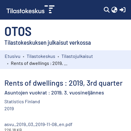
(c
OTOS
Tilastokeskuksen julkaisut verkossa
Etusivu
Tilastokeskus
Tilastojulkaisut
Kokoelmat
Rents of dwellings : 2019, 3rd quarter
Selaa
Rents of dwellings : 2019, 3rd quarter
Asuntojen vuokrat : 2019, 3. vuosineljännes
Statistics Finland
2019
asvu_2019_03_2019-11-08_en.pdf
226.18 KB