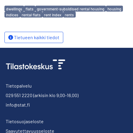
Avainsanat
dwellings
flats
government-subsidised rental housing
housing
indices
rental flats
rent index
rents
Tietueen kaikki tiedot
Tietopalvelu
029 551 2220
(arkisin klo 9.00-16.00)
info@stat.fi
Tietosuojaseloste
Saavutettavuusseloste