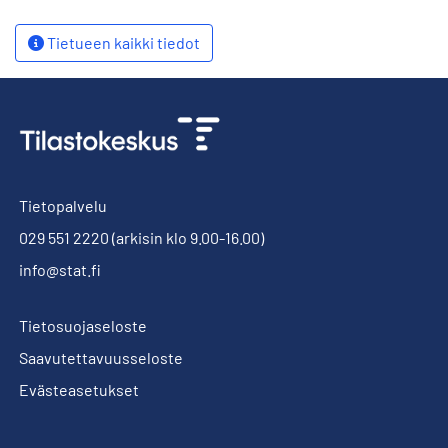
Tietueen kaikki tiedot
Tietopalvelu
029 551 2220
(arkisin klo 9.00-16.00)
info@stat.fi
Tietosuojaseloste
Saavutettavuusseloste
Evästeasetukset