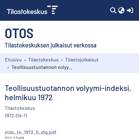
(c
OTOS
Tilastokeskuksen julkaisut verkossa
Etusivu
Tilastokeskus
Tilastojulkaisut
Kokoelmat
Teollisuustuotannon volyymi-indeksi, helmikuu 1972
Selaa
Teollisuustuotannon volyymi-indeksi,
helmikuu 1972
Tilastokeskus
1972-04-11
xtds_te_1972_5_dig.pdf
322.23 KB