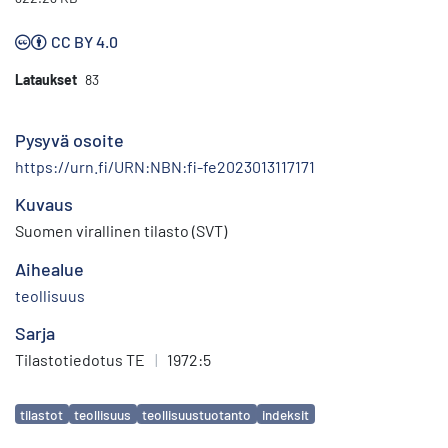
CC BY 4.0
Lataukset
83
Pysyvä osoite
https://urn.fi/URN:NBN:fi-fe2023013117171
Kuvaus
Suomen virallinen tilasto (SVT)
Aihealue
teollisuus
Sarja
Tilastotiedotus TE
|
1972:5
Avainsanat
tilastot
teollisuus
teollisuustuotanto
indeksit