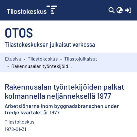
(c
OTOS
Tilastokeskuksen julkaisut verkossa
Etusivu
Tilastokeskus
Tilastojulkaisut
Kokoelmat
Rakennusalan työntekijöiden palkat kolmannella neljänneksellä 1977
Selaa
Rakennusalan työntekijöiden palkat
kolmannella neljänneksellä 1977
Arbetslönerna inom byggnadsbranschen under
tredje kvartalet år 1977
Tilastokeskus
1978-01-31