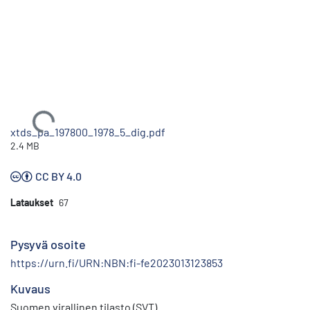
Ladataan...
xtds_pa_197800_1978_5_dig.pdf
2.4 MB
CC BY 4.0
Lataukset
67
Pysyvä osoite
https://urn.fi/URN:NBN:fi-fe2023013123853
Kuvaus
Suomen virallinen tilasto (SVT)