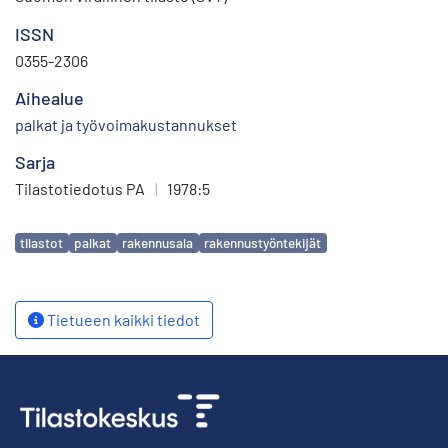
ISSN
0355-2306
Aihealue
palkat ja työvoimakustannukset
Sarja
Tilastotiedotus PA
|
1978:5
Avainsanat
tilastot
palkat
rakennusala
rakennustyöntekijät
Tietueen kaikki tiedot