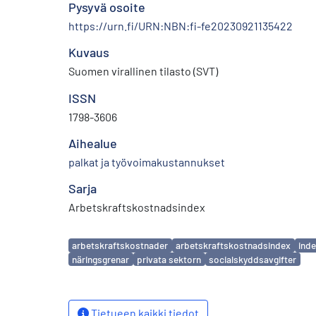
Pysyvä osoite
https://urn.fi/URN:NBN:fi-fe20230921135422
Kuvaus
Suomen virallinen tilasto (SVT)
ISSN
1798-3606
Aihealue
palkat ja työvoimakustannukset
Sarja
Arbetskraftskostnadsindex
Avainsanat
arbetskraftskostnader
arbetskraftskostnadsindex
ind
näringsgrenar
privata sektorn
socialskyddsavgifter
Tietueen kaikki tiedot