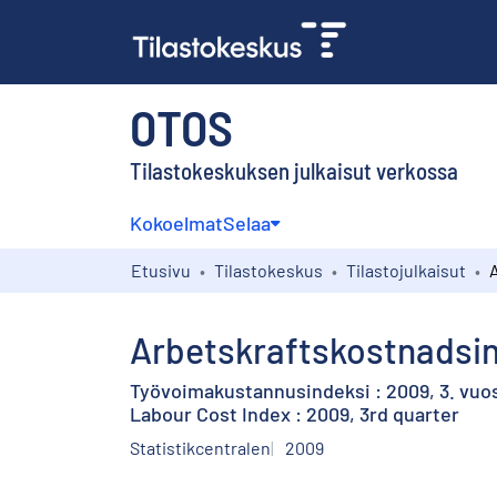
OTOS
Tilastokeskuksen julkaisut verkossa
Kokoelmat
Selaa
Etusivu
Tilastokeskus
Tilastojulkaisut
Arbetskraftskostnadsind
Työvoimakustannusindeksi : 2009, 3. vuo
Labour Cost Index : 2009, 3rd quarter
Statistikcentralen
2009