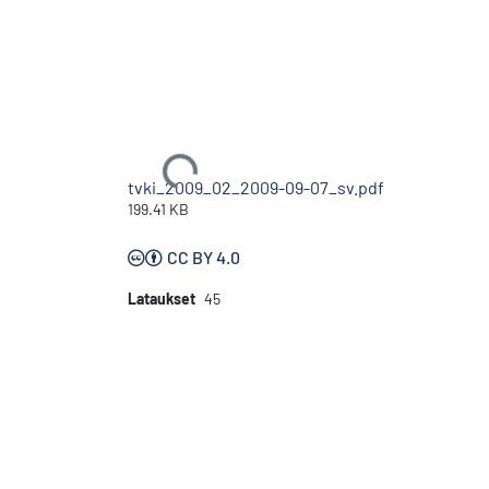
Ladataan...
tvki_2009_02_2009-09-07_sv.pdf
199.41 KB
CC BY 4.0
Lataukset
45