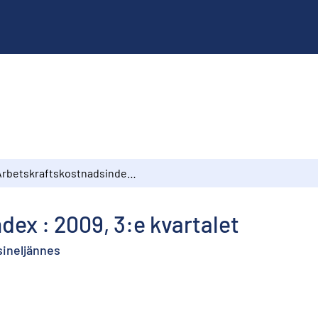
Arbetskraftskostnadsindex : 2009, 3:e kvartalet
ex : 2009, 3:e kvartalet
sineljännes