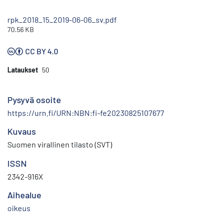
rpk_2018_15_2019-06-06_sv.pdf
70.56 KB
CC BY 4.0
Lataukset
50
Pysyvä osoite
https://urn.fi/URN:NBN:fi-fe20230825107677
Kuvaus
Suomen virallinen tilasto (SVT)
ISSN
2342-916X
Aihealue
oikeus