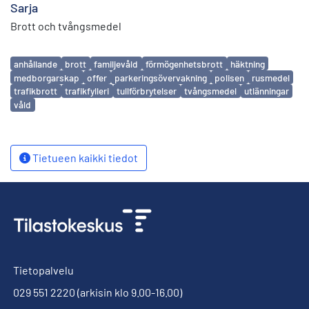
Sarja
Brott och tvångsmedel
Avainsanat
anhållande
brott
familjevåld
förmögenhetsbrott
häktning
medborgarskap
offer
parkeringsövervakning
polisen
rusmedel
trafikbrott
trafikfylleri
tullförbrytelser
tvångsmedel
utlänningar
våld
Tietueen kaikki tiedot
Tietopalvelu
029 551 2220
(arkisin klo 9.00-16.00)