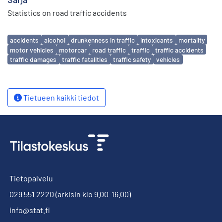
Statistics on road traffic accidents
Avainsanat
accidents
alcohol
drunkenness in traffic
intoxicants
mortality
motor vehicles
motorcar
road traffic
traffic
traffic accidents
traffic damages
traffic fatalities
traffic safety
vehicles
Tietueen kaikki tiedot
Tietopalvelu
029 551 2220
(arkisin klo 9.00-16.00)
info@stat.fi