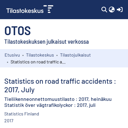
(c
OTOS
Tilastokeskuksen julkaisut verkossa
Etusivu
Tilastokeskus
Tilastojulkaisut
Kokoelmat
Statistics on road traffic accidents : 2017, July
Selaa
Statistics on road traffic accidents :
2017, July
Tieliikenneonnettomuustilasto : 2017, heinäkuu
Statistik över vägtrafikolyckor : 2017, juli
Statistics Finland
2017