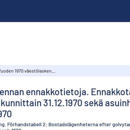
Vuoden 1970 väestölaskennan ennakkotietoja. Ennakkotaulu 2: Asuinhuoneistot pinta-alan (m2) mukaan kunnittain 31.12.1970 sekä asuinhuoneistojen lukumäärät vv. 1960 ja 1970
ennan ennakkotietoja. Ennakkot
kunnittain 31.12.1970 sekä asui
970
ing. Förhandstabell 2: Bostadslägenheterna efter golvyta