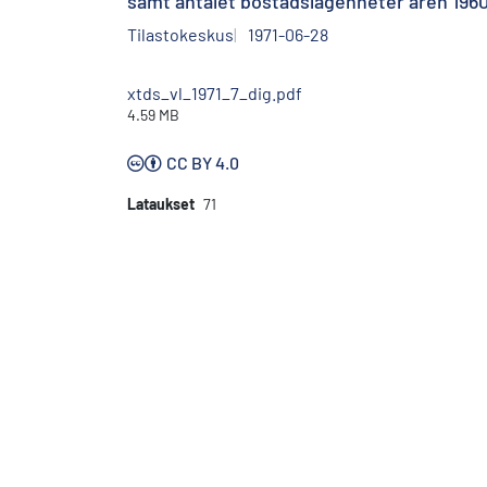
samt antalet bostadslägenheter åren 1960
Tilastokeskus
1971-06-28
xtds_vl_1971_7_dig.pdf
4.59 MB
CC BY 4.0
Lataukset
71