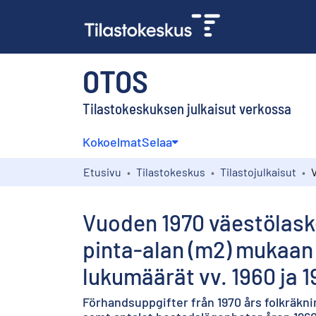
OTOS
Tilastokeskuksen julkaisut verkossa
Kokoelmat
Selaa
Etusivu
Tilastokeskus
Tilastojulkaisut
Vuoden 1970 väestölask
pinta-alan (m2) mukaan 
lukumäärät vv. 1960 ja 1
Förhandsuppgifter från 1970 års folkräkn