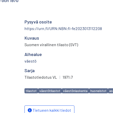
 och 1970
Pysyvä osoite
https://urn.fi/URN:NBN:fi-fe2023013112208
Kuvaus
Suomen virallinen tilasto (SVT)
Aihealue
väestö
Sarja
Tilastotiedotus VL
|
1971:7
Avainsanat
tilastot
väestötilastot
väestönlaskenta
huoneistot
as
Tietueen kaikki tiedot