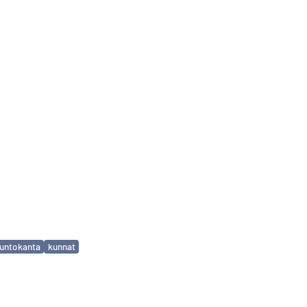
untokanta
kunnat