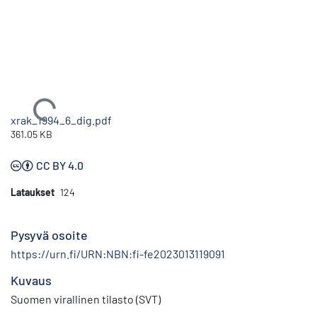
Ladataan...
xrak_1994_6_dig.pdf
361.05 KB
CC BY 4.0
Lataukset
124
Pysyvä osoite
https://urn.fi/URN:NBN:fi-fe2023013119091
Kuvaus
Suomen virallinen tilasto (SVT)