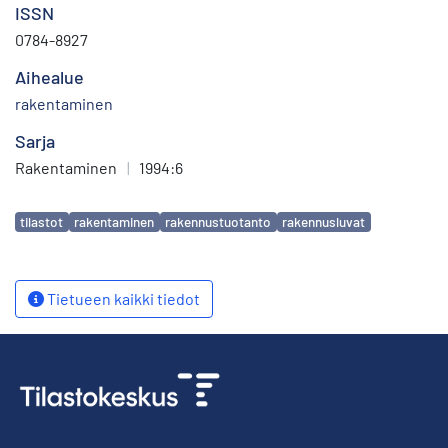
ISSN
0784-8927
Aihealue
rakentaminen
Sarja
Rakentaminen
|
1994:6
Avainsanat
tilastot
rakentaminen
rakennustuotanto
rakennusluvat
Tietueen kaikki tiedot