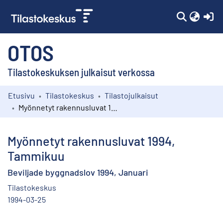
(c
OTOS
Tilastokeskuksen julkaisut verkossa
Etusivu
Tilastokeskus
Tilastojulkaisut
Kokoelmat
Myönnetyt rakennusluvat 1994, Tammikuu
Selaa
Myönnetyt rakennusluvat 1994,
Tammikuu
Beviljade byggnadslov 1994, Januari
Tilastokeskus
1994-03-25