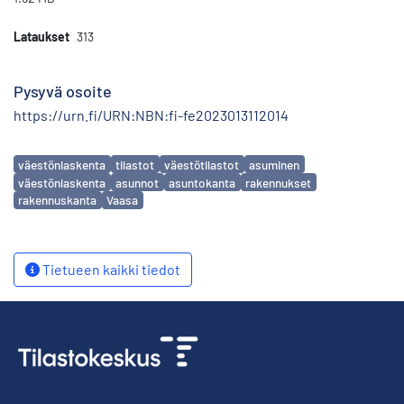
Lataukset
313
Pysyvä osoite
https://urn.fi/URN:NBN:fi-fe2023013112014
Avainsanat
väestönlaskenta
tilastot
väestötilastot
asuminen
väestönlaskenta
asunnot
asuntokanta
rakennukset
rakennuskanta
Vaasa
Tietueen kaikki tiedot