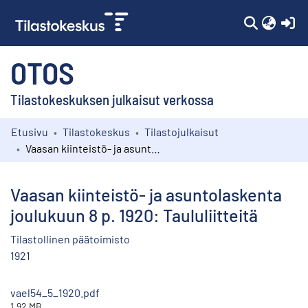
(c
OTOS
Tilastokeskuksen julkaisut verkossa
Etusivu
Tilastokeskus
Tilastojulkaisut
Kokoelmat
Vaasan kiinteistö- ja asuntolaskenta joulukuun 8 p. 1920: Taululiitteitä
Selaa
Vaasan kiinteistö- ja asuntolaskenta
joulukuun 8 p. 1920: Taululiitteitä
Tilastollinen päätoimisto
1921
vael54_5_1920.pdf
1.92 MB