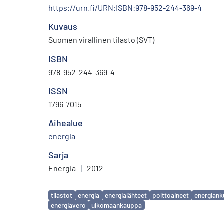
https://urn.fi/URN:ISBN:978-952-244-369-4
Kuvaus
Suomen virallinen tilasto (SVT)
ISBN
978-952-244-369-4
ISSN
1796-7015
Aihealue
energia
Sarja
Energia
|
2012
Avainsanat
tilastot
energia
energialähteet
polttoaineet
energiank
energiavero
ulkomaankauppa