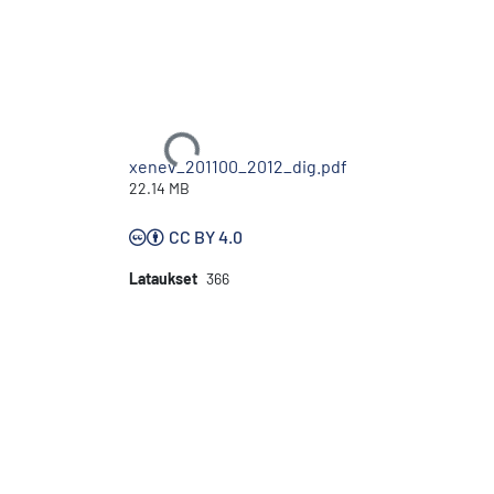
Ladataan...
xenev_201100_2012_dig.pdf
22.14 MB
CC BY 4.0
Lataukset
366