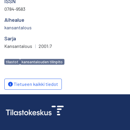
ISSN
0784-9583
Aihealue
kansantalous
Sarja
Kansantalous
|
2001:7
Avainsanat
tilastot
kansantalouden tilinpito
Tietueen kaikki tiedot