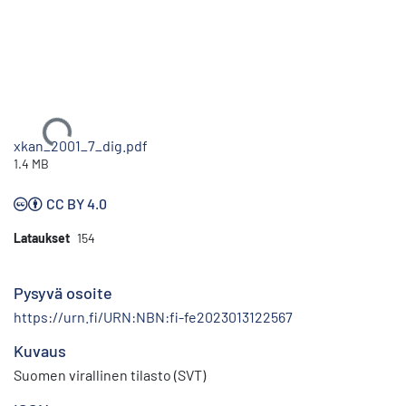
Ladataan...
xkan_2001_7_dig.pdf
1.4 MB
CC BY 4.0
Lataukset
154
Pysyvä osoite
https://urn.fi/URN:NBN:fi-fe2023013122567
Kuvaus
Suomen virallinen tilasto (SVT)