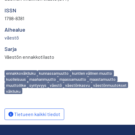
ISSN
1798-8381
Aihealue
väestö
Sarja
Väestön ennakkotilasto
Avainsanat
ennakkoväkiluku
kunnassamuutto
kuntien välinen muutto
kuolleisuus
maahanmuutto
maassamuutto
maastamuutto
muuttoliike
syntyvyys
väestö
väestönkasvu
väestönmuutokset
väkiluku
Tietueen kaikki tiedot