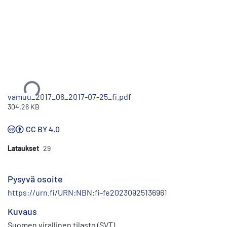
Ladataan...
vamuu_2017_06_2017-07-25_fi.pdf
304.26 KB
CC BY 4.0
Lataukset
29
Pysyvä osoite
https://urn.fi/URN:NBN:fi-fe20230925136961
Kuvaus
Suomen virallinen tilasto (SVT)