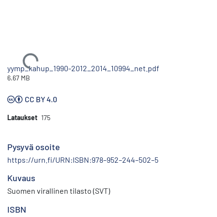
Ladataan...
yymp_kahup_1990-2012_2014_10994_net.pdf
6.67 MB
CC BY 4.0
Lataukset
175
Pysyvä osoite
https://urn.fi/URN:ISBN:978–952–244–502–5
Kuvaus
Suomen virallinen tilasto (SVT)
ISBN