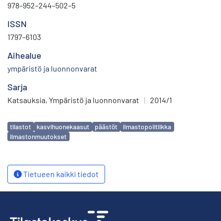
978–952–244–502–5
ISSN
1797–6103
Aihealue
ympäristö ja luonnonvarat
Sarja
Katsauksia, Ympäristö ja luonnonvarat
|
2014/1
Avainsanat
tilastot
kasvihuonekaasut
päästöt
ilmastopolitiikka
ilmastonmuutokset
Tietueen kaikki tiedot