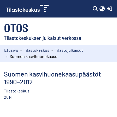
(c
OTOS
Tilastokeskuksen julkaisut verkossa
Etusivu
Tilastokeskus
Tilastojulkaisut
Kokoelmat
Suomen kasvihuonekaasupäästöt 1990−2012
Selaa
Suomen kasvihuonekaasupäästöt
1990−2012
Tilastokeskus
2014