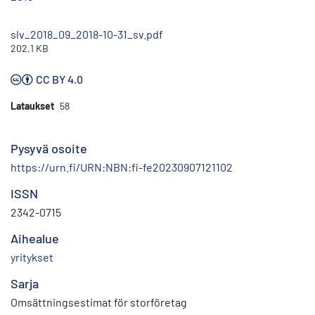
slv_2018_09_2018-10-31_sv.pdf
202.1 KB
CC BY 4.0
Lataukset
58
Pysyvä osoite
https://urn.fi/URN:NBN:fi-fe20230907121102
ISSN
2342-0715
Aihealue
yritykset
Sarja
Omsättningsestimat för storföretag