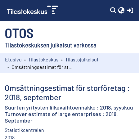
(c
OTOS
Tilastokeskuksen julkaisut verkossa
Etusivu
Tilastokeskus
Tilastojulkaisut
Kokoelmat
Omsättningsestimat för storföretag : 2018, september
Selaa
Omsättningsestimat för storföretag :
2018, september
Suurten yritysten liikevaihtoennakko : 2018, syyskuu
Turnover estimate of large enterprises : 2018,
September
Statistikcentralen
2018