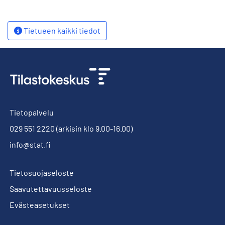
Tietueen kaikki tiedot
Tietopalvelu
029 551 2220
(arkisin klo 9.00-16.00)
info@stat.fi
Tietosuojaseloste
Saavutettavuusseloste
Evästeasetukset