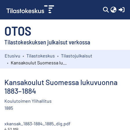
(c
OTOS
Tilastokeskuksen julkaisut verkossa
Etusivu
Tilastokeskus
Tilastojulkaisut
Kokoelmat
Kansakoulut Suomessa lukuvuonna 1883–1884
Selaa
Kansakoulut Suomessa lukuvuonna
1883–1884
Koulutoimen Ylihallitus
1885
xkansak_1883-1884_1885_dig.pdf
4.52 MB