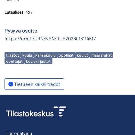
Lataukset
427
Pysyvä osoite
https://urn.fi/URN:NBN:fi-fe2023013114617
Avainsanat
tilastot
koulu
kansakoulu
oppilaat
koulut
määrärahat
opettajat
koulukirjastot
Tietueen kaikki tiedot
Tietopalvelu