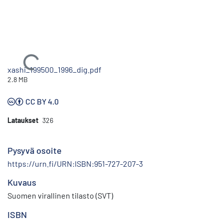
Ladataan...
xashi_199500_1996_dig.pdf
2.8 MB
CC BY 4.0
Lataukset
326
Pysyvä osoite
https://urn.fi/URN:ISBN:951-727-207-3
Kuvaus
Suomen virallinen tilasto (SVT)
ISBN