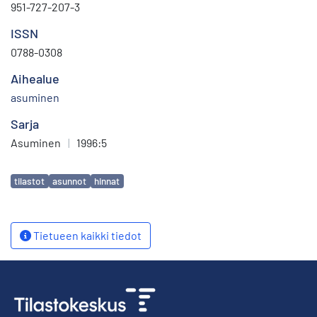
951-727-207-3
ISSN
0788-0308
Aihealue
asuminen
Sarja
Asuminen
|
1996:5
Avainsanat
tilastot
asunnot
hinnat
Tietueen kaikki tiedot