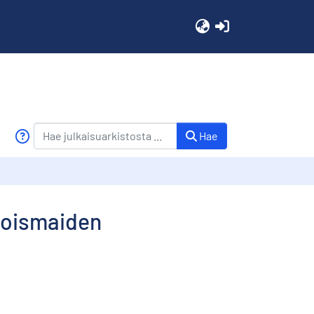
(current)
Hae
hjoismaiden