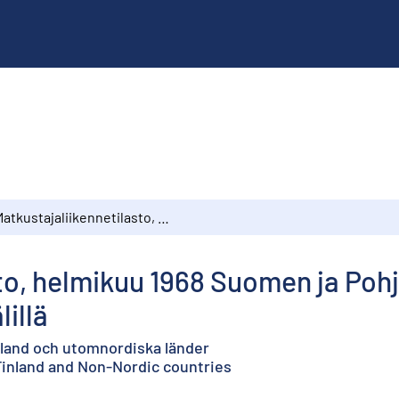
Matkustajaliikennetilasto, helmikuu 1968 Suomen ja Pohjoismaiden ulkopuolisten maiden välillä
sto, helmikuu 1968 Suomen ja Po
illä
inland och utomnordiska länder
 Finland and Non-Nordic countries