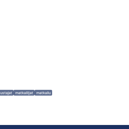
ustajat
matkailijat
matkailu