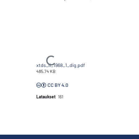
Ladataan...
xtds_li_1968_1_dig.pdf
485.74 KB
CC BY 4.0
Lataukset
161