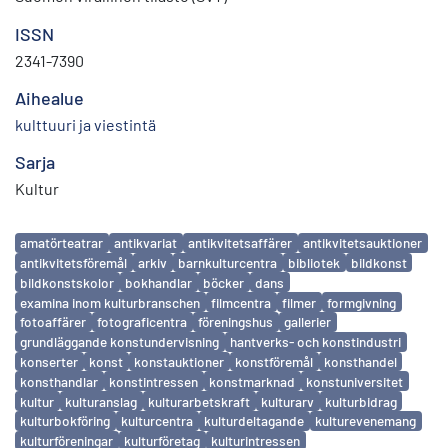
ISSN
2341-7390
Aihealue
kulttuuri ja viestintä
Sarja
Kultur
Avainsanat
amatörteatrar
antikvariat
antikvitetsaffärer
antikvitetsauktioner
antikvitetsföremål
arkiv
barnkulturcentra
bibliotek
bildkonst
bildkonstskolor
bokhandlar
böcker
dans
examina inom kulturbranschen
filmcentra
filmer
formgivning
fotoaffärer
fotograficentra
föreningshus
gallerier
grundläggande konstundervisning
hantverks- och konstindustri
konserter
konst
konstauktioner
konstföremål
konsthandel
konsthandlar
konstintressen
konstmarknad
konstuniversitet
kultur
kulturanslag
kulturarbetskraft
kulturarv
kulturbidrag
kulturbokföring
kulturcentra
kulturdeltagande
kulturevenemang
kulturföreningar
kulturföretag
kulturintressen