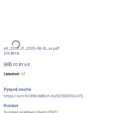
Ladataan...
klt_2019_01_2020-06-10_sv.pdf
226.98 KB
CC BY 4.0
Lataukset
47
Pysyvä osoite
https://urn.fi/URN:NBN:fi-fe20230913124173
Kuvaus
Suomen virallinen tilasto (SVT)