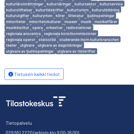
kulturläroinrättningar
kulturnäringar
kultursektor
kulturservice
kulturstiftelser
kulturtidskrifter
kulturturism
kulturutbildning
kulturutgifter
kulturyrken
körer
litteratur
ljudinspelningar
minoriteter
minoritetskulturer
museer
musik
musikaffärer
musikinstitut
opera
orkestrar
radiostationer
regionala anscentra
regionala konstkommissioner
regionala operor
statsstöd
studerande inom kulturbranschen
teater
utgivare
utgivare av dagstidningar
utgivare av ljudinspelningar
utgivare av tidskrifter
Tietueen kaikki tiedot
Tietopalvelu
029 551 2220
(arkisin klo 9.00-16.00)