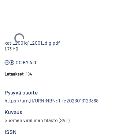
Ladataan...
xati_2001q1_2001_dig.pdf
1.73 MB
CC BY 4.0
Lataukset
194
Pysyvä osoite
https://urn.fi/URN:NBN:fi-fe2023013123368
Kuvaus
Suomen virallinen tilasto (SVT)
ISSN