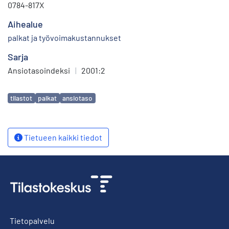
0784-817X
Aihealue
palkat ja työvoimakustannukset
Sarja
Ansiotasoindeksi
|
2001:2
Avainsanat
tilastot
palkat
ansiotaso
Tietueen kaikki tiedot
Tietopalvelu