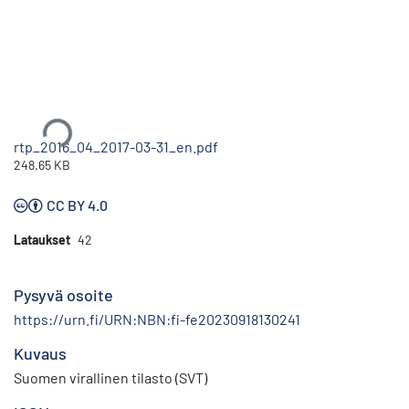
Ladataan...
rtp_2016_04_2017-03-31_en.pdf
248.65 KB
CC BY 4.0
Lataukset
42
Pysyvä osoite
https://urn.fi/URN:NBN:fi-fe20230918130241
Kuvaus
Suomen virallinen tilasto (SVT)