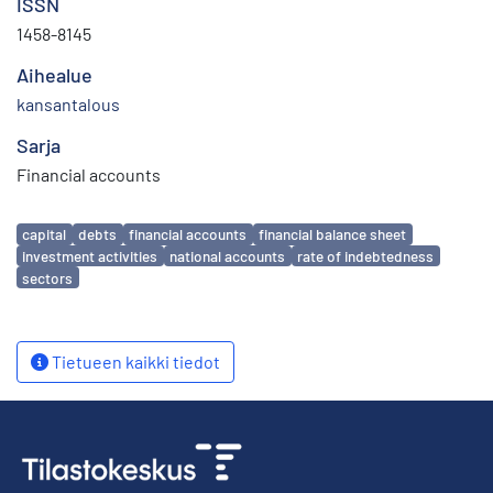
ISSN
1458-8145
Aihealue
kansantalous
Sarja
Financial accounts
Avainsanat
capital
debts
financial accounts
financial balance sheet
investment activities
national accounts
rate of indebtedness
sectors
Tietueen kaikki tiedot