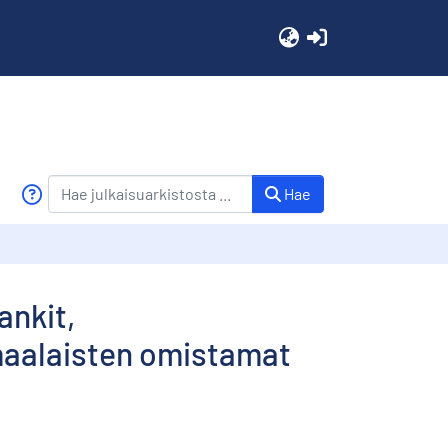
(current)
Hae
ankit,
omaalaisten omistamat