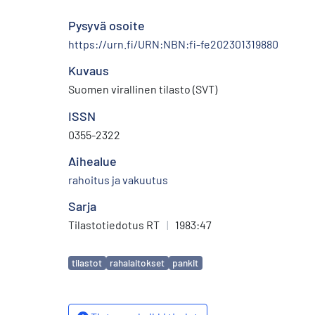
Pysyvä osoite
https://urn.fi/URN:NBN:fi-fe202301319880
Kuvaus
Suomen virallinen tilasto (SVT)
ISSN
0355-2322
Aihealue
rahoitus ja vakuutus
Sarja
Tilastotiedotus RT
|
1983:47
Avainsanat
tilastot
rahalaitokset
pankit