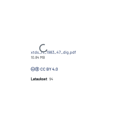
Ladataan...
xtds_rt_1983_47_dig.pdf
10.84 MB
CC BY 4.0
Lataukset
94