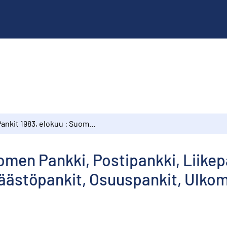
Pankit 1983, elokuu : Suomen Pankki, Postipankki, Liikepankit, Kiinnitysluottopankit, Säästöpankit, Osuuspankit, Ulkomaalaisten omistamat rahalaitokset
omen Pankki, Postipankki, Liikep
 Säästöpankit, Osuuspankit, Ulk