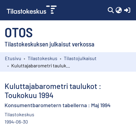
(c
OTOS
Tilastokeskuksen julkaisut verkossa
Etusivu
Tilastokeskus
Tilastojulkaisut
Kokoelmat
Kuluttajabarometri taulukot : Toukokuu 1994
Selaa
Kuluttajabarometri taulukot :
Toukokuu 1994
Konsumentbarometern tabellerna : Maj 1994
Tilastokeskus
1994-06-30