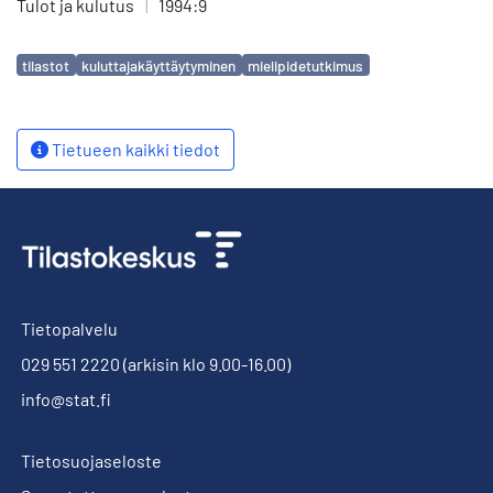
Tulot ja kulutus
|
1994:9
Avainsanat
tilastot
kuluttajakäyttäytyminen
mielipidetutkimus
Tietueen kaikki tiedot
Tietopalvelu
029 551 2220
(arkisin klo 9.00-16.00)
info@stat.fi
Tietosuojaseloste