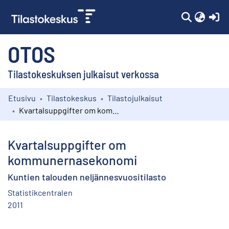
(c
OTOS
Tilastokeskuksen julkaisut verkossa
Etusivu
Tilastokeskus
Tilastojulkaisut
Kokoelmat
Kvartalsuppgifter om kommunernasekonomi
Selaa
Kvartalsuppgifter om
kommunernasekonomi
Kuntien talouden neljännesvuositilasto
Statistikcentralen
2011