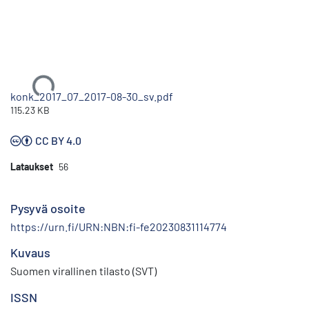
Ladataan...
konk_2017_07_2017-08-30_sv.pdf
115.23 KB
CC BY 4.0
Lataukset
56
Pysyvä osoite
https://urn.fi/URN:NBN:fi-fe20230831114774
Kuvaus
Suomen virallinen tilasto (SVT)
ISSN