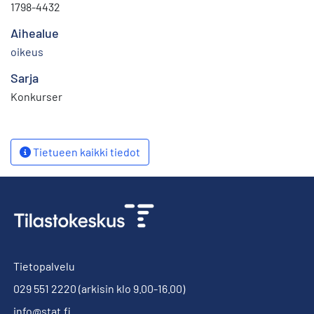
1798-4432
Aihealue
oikeus
Sarja
Konkurser
Tietueen kaikki tiedot
Tietopalvelu
029 551 2220
(arkisin klo 9.00-16.00)
info@stat.fi