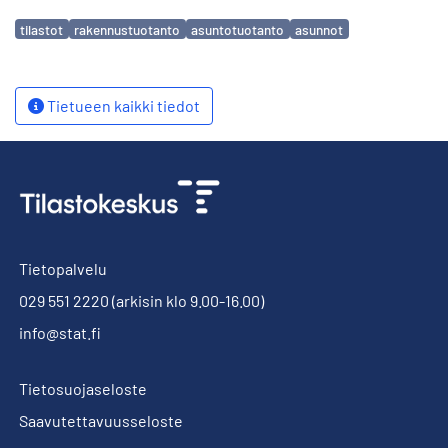
Avainsanat
tilastot
rakennustuotanto
asuntotuotanto
asunnot
Tietueen kaikki tiedot
Tietopalvelu
029 551 2220
(arkisin klo 9.00-16.00)
info@stat.fi
Tietosuojaseloste
Saavutettavuusseloste