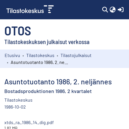
(c
OTOS
Tilastokeskuksen julkaisut verkossa
Etusivu
Tilastokeskus
Tilastojulkaisut
Kokoelmat
Asuntotuotanto 1986, 2. neljännes
Selaa
Asuntotuotanto 1986, 2. neljännes
Bostadsproduktionen 1986, 2 kvartalet
Tilastokeskus
1986-10-02
xtds_ra_1986_14_dig.pdf
1.82 MB