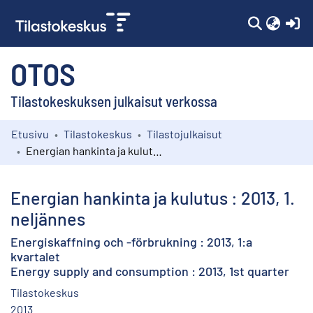
(c
OTOS
Tilastokeskuksen julkaisut verkossa
Etusivu
Tilastokeskus
Tilastojulkaisut
Kokoelmat
Energian hankinta ja kulutus : 2013, 1. neljännes
Selaa
Energian hankinta ja kulutus : 2013, 1.
neljännes
Energiskaffning och -förbrukning : 2013, 1:a
kvartalet
Energy supply and consumption : 2013, 1st quarter
Tilastokeskus
2013