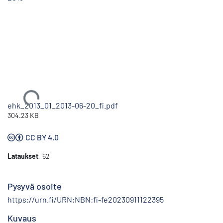
Ladataan...
ehk_2013_01_2013-06-20_fi.pdf
304.23 KB
CC BY 4.0
Lataukset
62
Pysyvä osoite
https://urn.fi/URN:NBN:fi-fe20230911122395
Kuvaus