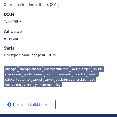
Suomen virallinen tilasto (SVT)
ISSN
1799-795X
Aihealue
energia
Sarja
Energian hankinta ja kulutus
Avainsanat
energia
energialähteet
energiankulutus
kaukolämpö
kivihiili
maakaasu
polttoaineet
puupolttoaineet
päästöt
sähkö
sähköntuotanto
tuonti
turve
uusiutuvat energialähteet
vesivoima
vienti
ydinenergia
öljy
Tietueen kaikki tiedot