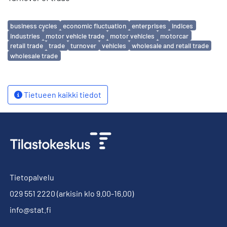
Avainsanat
business cycles
economic fluctuation
enterprises
indices
industries
motor vehicle trade
motor vehicles
motorcar
retail trade
trade
turnover
vehicles
wholesale and retail trade
wholesale trade
Tietueen kaikki tiedot
Tietopalvelu
029 551 2220
(arkisin klo 9.00-16.00)
info@stat.fi