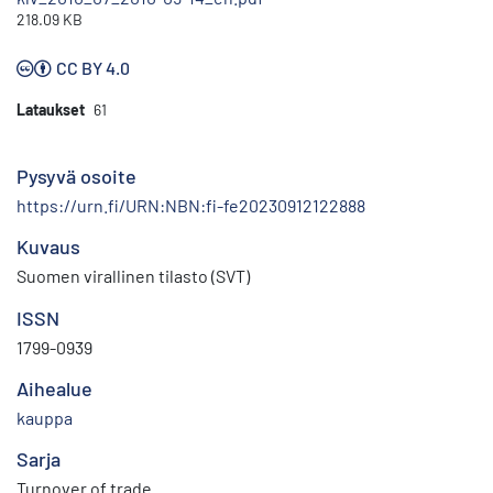
218.09 KB
CC BY 4.0
Lataukset
61
Pysyvä osoite
https://urn.fi/URN:NBN:fi-fe20230912122888
Kuvaus
Suomen virallinen tilasto (SVT)
ISSN
1799-0939
Aihealue
kauppa
Sarja
Turnover of trade