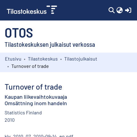
(c
OTOS
Tilastokeskuksen julkaisut verkossa
Etusivu
Tilastokeskus
Tilastojulkaisut
Kokoelmat
Turnover of trade
Selaa
Turnover of trade
Kaupan liikevaihtokuvaaja
Omsättning inom handeln
Statistics Finland
2010
klv_2010_07_2010-09-14_en.pdf