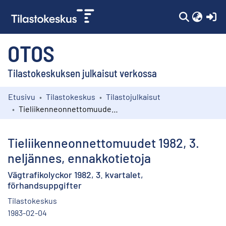
(c
OTOS
Tilastokeskuksen julkaisut verkossa
Etusivu
Tilastokeskus
Tilastojulkaisut
Kokoelmat
Tieliikenneonnettomuudet 1982, 3. neljännes, ennakkotietoja
Selaa
Tieliikenneonnettomuudet 1982, 3.
neljännes, ennakkotietoja
Vägtrafikolyckor 1982, 3. kvartalet,
förhandsuppgifter
Tilastokeskus
1983-02-04