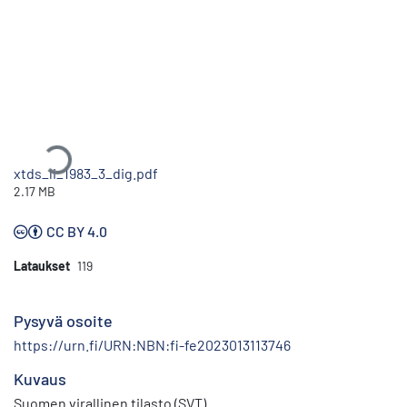
Ladataan...
xtds_li_1983_3_dig.pdf
2.17 MB
CC BY 4.0
Lataukset
119
Pysyvä osoite
https://urn.fi/URN:NBN:fi-fe2023013113746
Kuvaus
Suomen virallinen tilasto (SVT)