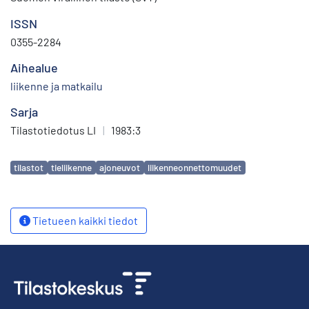
ISSN
0355-2284
Aihealue
liikenne ja matkailu
Sarja
Tilastotiedotus LI
|
1983:3
Avainsanat
tilastot
tieliikenne
ajoneuvot
liikenneonnettomuudet
Tietueen kaikki tiedot