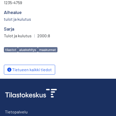
1235-4759
Aihealue
tulot ja kulutus
Sarja
Tulot ja kulutus
|
2000:8
Avainsanat
tilastot
aluekehitys
maakunnat
Tietueen kaikki tiedot
Tietopalvelu