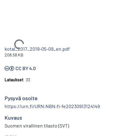
Ladataan...
kotal_2017_2019-05-09_en.pdf
208.58 KB
CC BY 4.0
Lataukset
33
Pysyvä osoite
https://urn.fi/URN:NBN:fi-fe20230913124149
Kuvaus
Suomen virallinen tilasto (SVT)