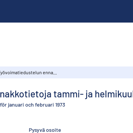
Työvoimatiedustelun ennakkotietoja tammi- ja helmikuulta 1973
nakkotietoja tammi- ja helmikuul
ör januari och februari 1973
Pysyvä osoite