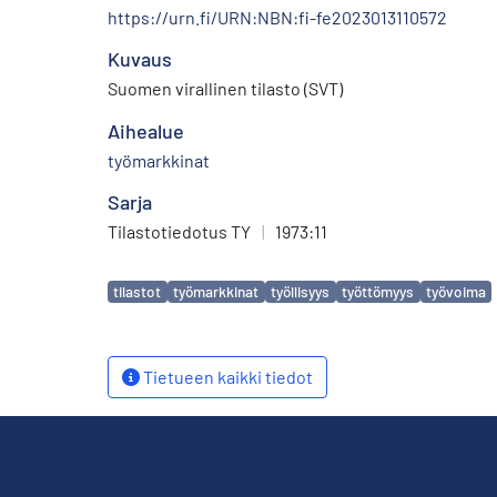
https://urn.fi/URN:NBN:fi-fe2023013110572
Kuvaus
Suomen virallinen tilasto (SVT)
Aihealue
työmarkkinat
Sarja
Tilastotiedotus TY
|
1973:11
Avainsanat
tilastot
työmarkkinat
työllisyys
työttömyys
työvoima
Tietueen kaikki tiedot