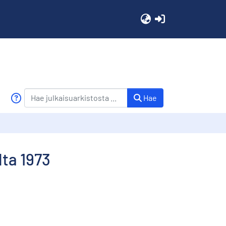
(current)
Hae
ta 1973