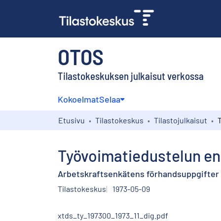
OTOS
Tilastokeskuksen julkaisut verkossa
Kokoelmat
Selaa
Etusivu
Tilastokeskus
Tilastojulkaisut
Työvoimatiedustelun en
Arbetskraftsenkätens förhandsuppgifter f
Tilastokeskus
1973-05-09
xtds_ty_197300_1973_11_dig.pdf