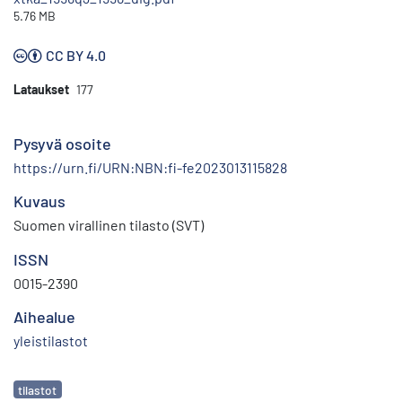
5.76 MB
CC BY 4.0
Lataukset
177
Pysyvä osoite
https://urn.fi/URN:NBN:fi-fe2023013115828
Kuvaus
Suomen virallinen tilasto (SVT)
ISSN
0015-2390
Aihealue
yleistilastot
Avainsanat
tilastot