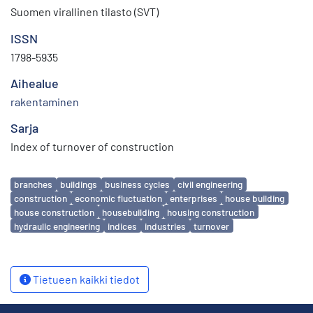
Suomen virallinen tilasto (SVT)
ISSN
1798-5935
Aihealue
rakentaminen
Sarja
Index of turnover of construction
Avainsanat
branches
buildings
business cycles
civil engineering
construction
economic fluctuation
enterprises
house building
house construction
housebuilding
housing construction
hydraulic engineering
indices
industries
turnover
Tietueen kaikki tiedot