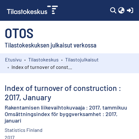
(c
OTOS
Tilastokeskuksen julkaisut verkossa
Etusivu
Tilastokeskus
Tilastojulkaisut
Kokoelmat
Index of turnover of construction : 2017, January
Selaa
Index of turnover of construction :
2017, January
Rakentamisen liikevaihtokuvaaja : 2017, tammikuu
Omsättningsindex för byggverksamhet : 2017,
januari
Statistics Finland
2017