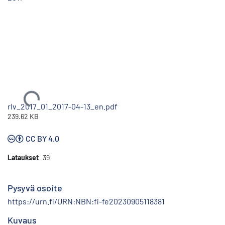
Ladataan...
rlv_2017_01_2017-04-13_en.pdf
239.62 KB
CC BY 4.0
Lataukset
39
Pysyvä osoite
https://urn.fi/URN:NBN:fi-fe20230905118381
Kuvaus