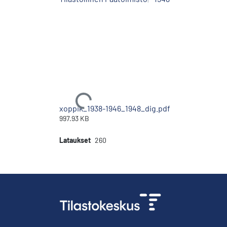
Ladataan...
xoppik_1938-1946_1948_dig.pdf
997.93 KB
Lataukset
260