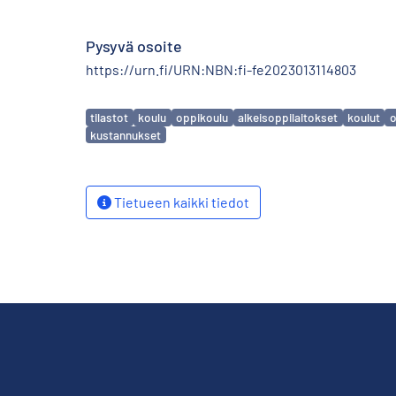
Pysyvä osoite
https://urn.fi/URN:NBN:fi-fe2023013114803
Avainsanat
tilastot
koulu
oppikoulu
alkeisoppilaitokset
koulut
o
kustannukset
Tietueen kaikki tiedot