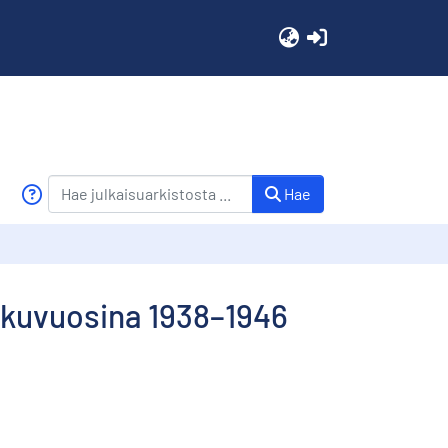
(current)
Hae
lukuvuosina 1938–1946