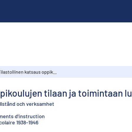
Tilastollinen katsaus oppikoulujen tilaan ja toimintaan lukuvuosina 1938–1946
ppikoulujen tilaan ja toimintaan 
illstånd och verksamhet
ements d'instruction
colaire 1938–1946