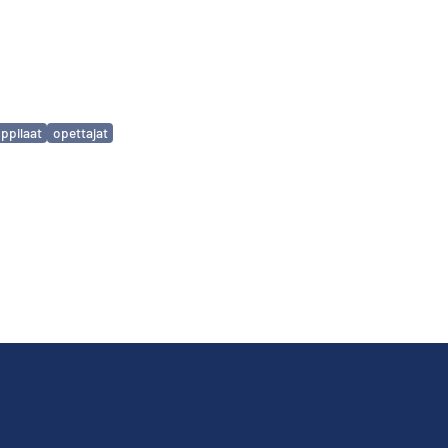
ppilaat
opettajat