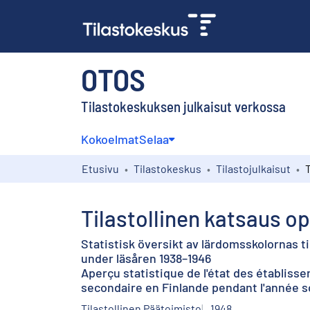
OTOS
Tilastokeskuksen julkaisut verkossa
Kokoelmat
Selaa
Etusivu
Tilastokeskus
Tilastojulkaisut
Tilastollinen katsaus o
Statistisk översikt av lärdomsskolornas t
under läsåren 1938–1946
Aperçu statistique de l'état des établiss
secondaire en Finlande pendant l'année s
Tilastollinen Päätoimisto
1948