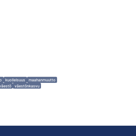
to
kuolleisuus
maahanmuutto
väestö
väestönkasvu