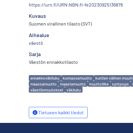
https://urn.fi/URN:NBN:fi-fe20230925136876
Kuvaus
Suomen virallinen tilasto (SVT)
Aihealue
väestö
Sarja
Väestön ennakkotilasto
Avainsanat
ennakkoväkiluku
kunnassamuutto
kuntien välinen muut
maassamuutto
maastamuutto
muuttoliike
syntyvyys
väestönmuutokset
väkiluku
Tietueen kaikki tiedot