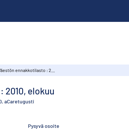
Väestön ennakkotilasto : 2010, elokuu
: 2010, elokuu
0, aCaretugusti
Pysyvä osoite