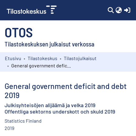
(c
OTOS
Tilastokeskuksen julkaisut verkossa
Etusivu
Tilastokeskus
Tilastojulkaisut
Kokoelmat
General government deficit and debt 2019
Selaa
General government deficit and debt
2019
Julkisyhteisöjen alijäämä ja velka 2019
Offentliga sektorns underskott och skuld 2019
Statistics Finland
2019