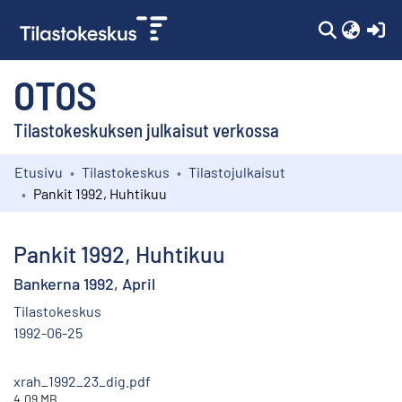
(c
OTOS
Tilastokeskuksen julkaisut verkossa
Etusivu
Tilastokeskus
Tilastojulkaisut
Kokoelmat
Pankit 1992, Huhtikuu
Selaa
Pankit 1992, Huhtikuu
Bankerna 1992, April
Tilastokeskus
1992-06-25
xrah_1992_23_dig.pdf
4.09 MB