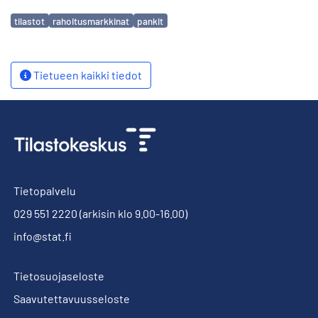
Avainsanat
tilastot
rahoitusmarkkinat
pankit
Tietueen kaikki tiedot
Tietopalvelu
029 551 2220
(arkisin klo 9.00-16.00)
info@stat.fi
Tietosuojaseloste
Saavutettavuusseloste