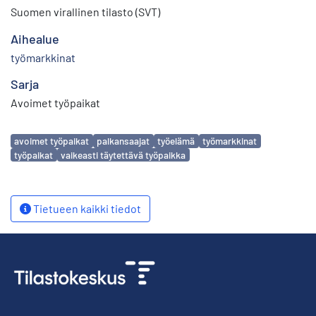
Suomen virallinen tilasto (SVT)
Aihealue
työmarkkinat
Sarja
Avoimet työpaikat
Avainsanat
avoimet työpaikat
palkansaajat
työelämä
työmarkkinat
työpaikat
vaikeasti täytettävä työpaikka
Tietueen kaikki tiedot