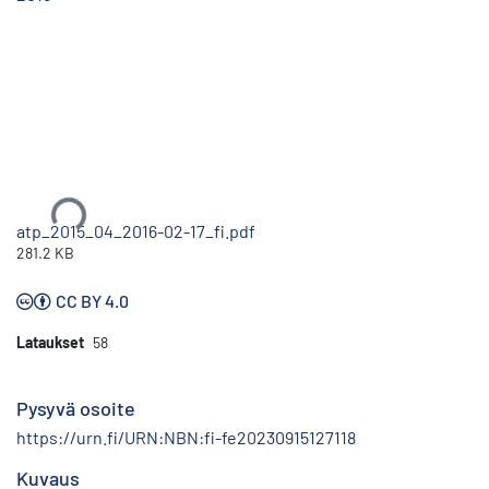
Ladataan...
atp_2015_04_2016-02-17_fi.pdf
281.2 KB
CC BY 4.0
Lataukset
58
Pysyvä osoite
https://urn.fi/URN:NBN:fi-fe20230915127118
Kuvaus