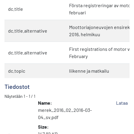
Första registreringar av motorf
dc.title
februari
Moottoriajoneuvojen ensirekist
dc.title.alternative
2016, helmikuu
First registrations of motor veh
dc.title.alternative
February
dc.topic
liikenne ja matkailu
Tiedostot
Näytetään
1 - 1 / 1
Name:
Lataa
merek_2016_02_2016-03-
04_sv.pdf
Size:
147.82 KB