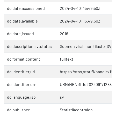
dc.date.accessioned
2024-04-10T15:49:50Z
dc.date.available
2024-04-10T15:49:50Z
dc.date.issued
2016
dc.description.svtstatus
Suomen virallinen tilasto (SVT)
dc.format.content
fulltext
dc.identifier.uri
https://otos.stat.fi/handle/12
dc.identifier.urn
URN:NBN:fi-fe20230917128830
dc.language.iso
sv
dc.publisher
Statistikcentralen