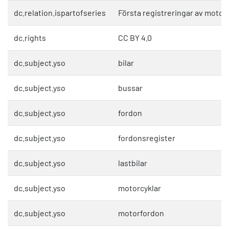
dc.relation.ispartofseries
Första registreringar av motor
dc.rights
CC BY 4.0
dc.subject.yso
bilar
dc.subject.yso
bussar
dc.subject.yso
fordon
dc.subject.yso
fordonsregister
dc.subject.yso
lastbilar
dc.subject.yso
motorcyklar
dc.subject.yso
motorfordon