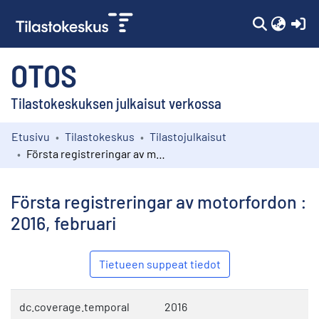
(c
OTOS
Tilastokeskuksen julkaisut verkossa
Etusivu
Tilastokeskus
Tilastojulkaisut
Kokoelmat
Första registreringar av motorfordon : 2016, februari
Selaa
Första registreringar av motorfordon :
2016, februari
Tietueen suppeat tiedot
dc.coverage.temporal
2016