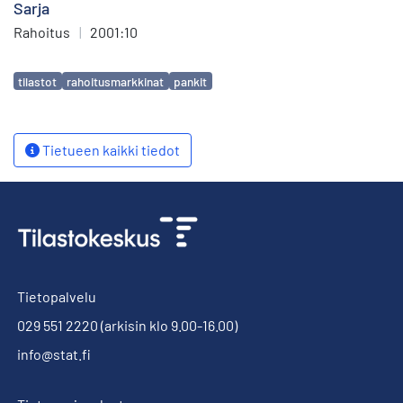
Sarja
Rahoitus
|
2001:10
Avainsanat
tilastot
rahoitusmarkkinat
pankit
Tietueen kaikki tiedot
Tietopalvelu
029 551 2220
(arkisin klo 9.00-16.00)
info@stat.fi